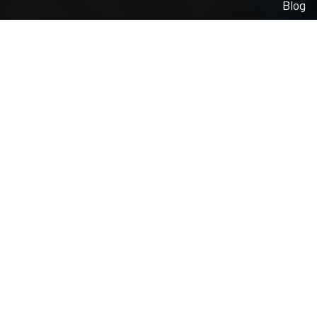
Blog
MobiFactory vous accompagne dans la mise e
. MobiCRM , le CRM de nouvelle génération 
. MobiTech , la solution FSM (Field Service
. MobiProcess, le BPM, pour simplifier tous
Toutes nos solutions sont développées en mob
ERP.
Copyright 2026 - MobiFactory - Tous droits réservé