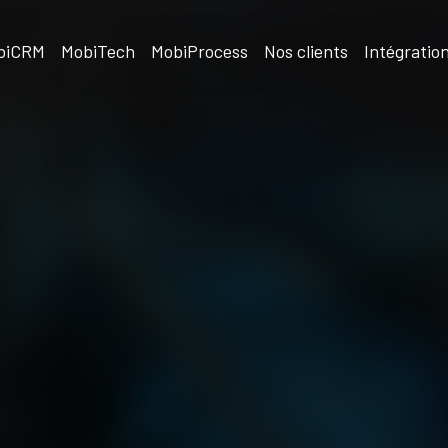
biCRM
MobiTech
MobiProcess
Nos clients
Intégratio