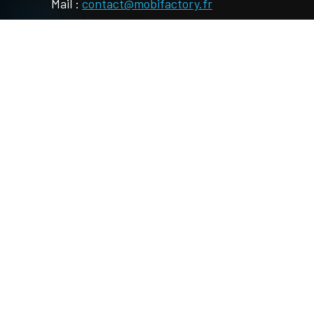
Mail :
contact@mobifactory.fr
tions :
plée au CRM.
nalisation, et sont interfacées avec vos