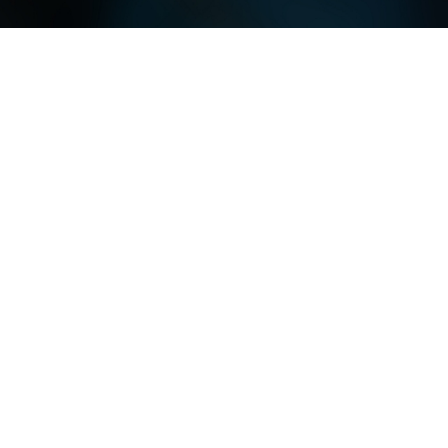
n place de vos projets CRM Mobile et Web à travers 3 solu
développé pour les commerciaux et les managers.
 Management) ultime pour la gestion des interventions, cou
 vos workflows internes.
ile first, avec un accent fort sur l’ergonomie et la person
s