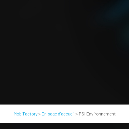
MobiFactory
>
En page d'accueil
>
PSI Environnement