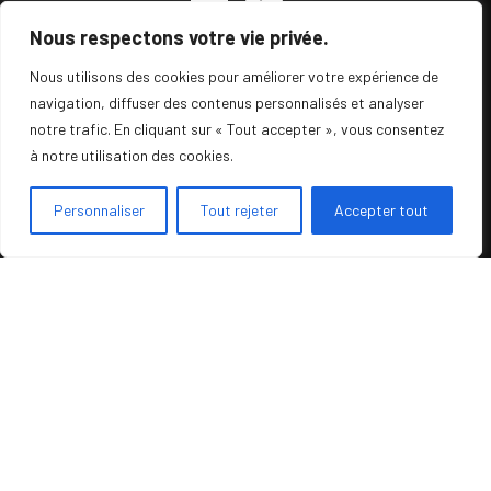
Nous respectons votre vie privée.
Nous utilisons des cookies pour améliorer votre expérience de
navigation, diffuser des contenus personnalisés et analyser
MobiFactory vous accompagne dans la mise en
notre trafic. En cliquant sur « Tout accepter », vous consentez
place de vos projets CRM Mobile et Web à travers
à notre utilisation des cookies.
3 solutions :
Personnaliser
Tout rejeter
Accepter tout
. MobiCRM , le CRM de nouvelle génération
développé pour les commerciaux et les managers.
. MobiTech , la solution FSM (Field Service
Management) ultime pour la gestion des
interventions, couplée au CRM.
. MobiProcess, le BPM, pour simplifier tous vos
workflows internes.