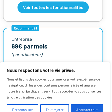
Voir toutes les fonctionnalités
Recommandé !
Entreprise
69€ par mois
(par utilisateur)
La version complète
pour les entreprises.
Nous respectons votre vie privée.
Nous utilisons des cookies pour améliorer votre expérience de
Abonnement Pro +
navigation, diffuser des contenus personnalisés et analyser
notre trafic. En cliquant sur « Tout accepter », vous consentez
Interfaces avec votre ERP et vos
à notre utilisation des cookies.
outils*
Personnaliser
Tout rejeter
Accepter tout
Campagnes de prospection