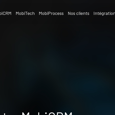
biCRM
MobiTech
MobiProcess
Nos clients
Intégratio