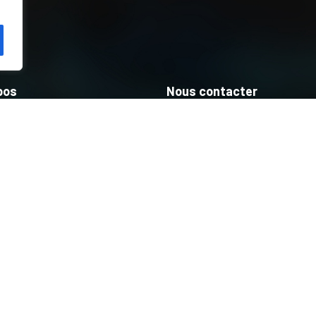
pos
Nous contacter
ctory
Politique de confidentiali
mpagnement
Mentions légales
gnages