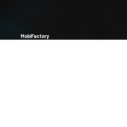
MobiFactory
1, place Jules Ferry
té
69006 Lyon
Téléphone : Contact via email
Mail :
contact@mobifactory.fr