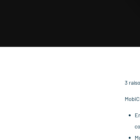
3 rais
MobiC
E
co
Mo