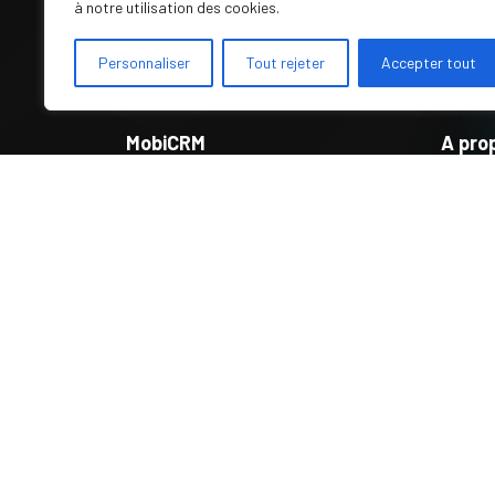
à notre utilisation des cookies.
Personnaliser
Tout rejeter
Accepter tout
MobiCRM
A pro
MobiProcess
La Fa
Acco
Témoi
Blog