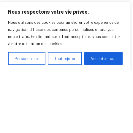
+ de 100 000 clients en permanence sur son
Nous respectons votre vie privée.
smartphone, avec une vue 360° de chaque
Nous utilisons des cookies pour améliorer votre expérience de
navigation, diffuser des contenus personnalisés et analyser
client, même si pour la majorité des entreprises
notre trafic. En cliquant sur « Tout accepter », vous consentez
le besoin est limité à quelques milliers de clients,
à notre utilisation des cookies.
vous vous imaginez le potentiel de MobiCRM sur
Personnaliser
Tout rejeter
Accepter tout
votre Smartphone ?
Bye Bye la corvée des compte‑rendus !