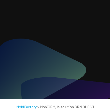
MobiFactory
>
MobiCRM, la solution CRM OLD V1