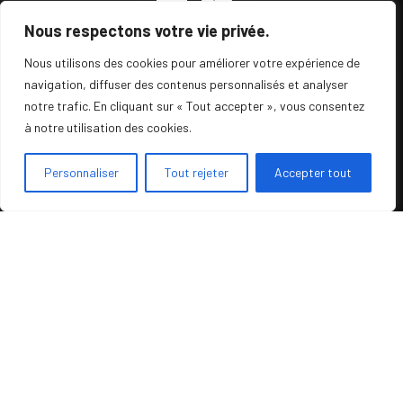
Nous respectons votre vie privée.
Nous utilisons des cookies pour améliorer votre expérience de
navigation, diffuser des contenus personnalisés et analyser
MobiFactory vous accompagne dans la mise en
notre trafic. En cliquant sur « Tout accepter », vous consentez
place de vos projets CRM Mobile et Web à travers
à notre utilisation des cookies.
3 solutions :
Personnaliser
Tout rejeter
Accepter tout
. MobiCRM , le CRM de nouvelle génération
développé pour les commerciaux et les managers.
. MobiTech , la solution FSM (Field Service
Management) ultime pour la gestion des
interventions, couplée au CRM.
. MobiProcess, le BPM, pour simplifier tous vos
workflows internes.