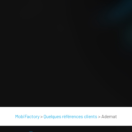
MobiFactory
>
Quelques références clients
>
Ademat