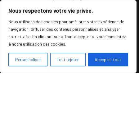
Nous respectons votre vie privée.
Nous utilisons des cookies pour améliorer votre expérience de
navigation, diffuser des contenus personnalisés et analyser
MobiFactory vous accompagne dans la mise en
notre trafic. En cliquant sur « Tout accepter », vous consentez
place de vos projets CRM Mobile et Web à travers
à notre utilisation des cookies.
3 solutions :
Personnaliser
Tout rejeter
Accepter tout
. MobiCRM , le CRM de nouvelle génération
développé pour les commerciaux et les managers.
. MobiTech , la solution FSM (Field Service
Management) ultime pour la gestion des
interventions, couplée au CRM.
. MobiProcess, le BPM, pour simplifier tous vos
workflows internes.