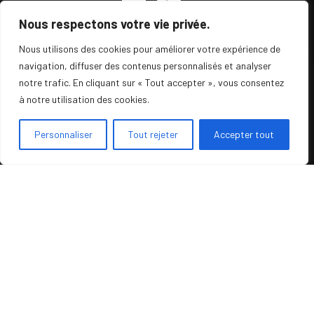
Nous respectons votre vie privée.
Nous utilisons des cookies pour améliorer votre expérience de
navigation, diffuser des contenus personnalisés et analyser
MobiFactory vous accompagne dans la mise en
notre trafic. En cliquant sur « Tout accepter », vous consentez
place de vos projets CRM Mobile et Web à travers
à notre utilisation des cookies.
3 solutions :
Personnaliser
Tout rejeter
Accepter tout
. MobiCRM , le CRM de nouvelle génération
développé pour les commerciaux et les managers.
. MobiTech , la solution FSM (Field Service
Management) ultime pour la gestion des
interventions, couplée au CRM.
. MobiProcess, le BPM, pour simplifier tous vos
workflows internes.