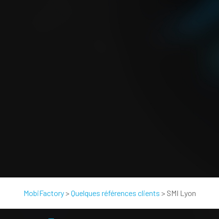
MobiFactory
>
Quelques références clients
>
SMI Lyon