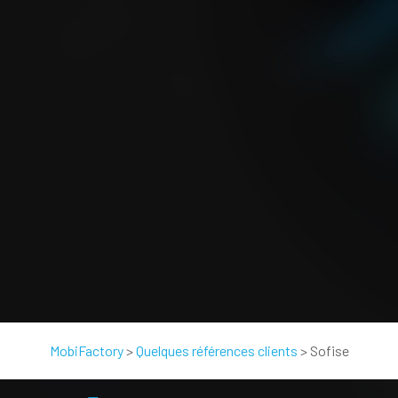
MobiFactory
>
Quelques références clients
>
Sofise