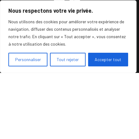
Nous respectons votre vie privée.
Nous utilisons des cookies pour améliorer votre expérience de
navigation, diffuser des contenus personnalisés et analyser
MobiFactory vous accompagne dans la mise en
notre trafic. En cliquant sur « Tout accepter », vous consentez
place de vos projets CRM Mobile et Web à travers
à notre utilisation des cookies.
3 solutions :
Personnaliser
Tout rejeter
Accepter tout
. MobiCRM , le CRM de nouvelle génération
développé pour les commerciaux et les managers.
. MobiTech , la solution FSM (Field Service
Management) ultime pour la gestion des
interventions, couplée au CRM.
. MobiProcess, le BPM, pour simplifier tous vos
workflows internes.