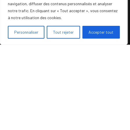
navigation, diffuser des contenus personnalisés et analyser
A propos
notre trafic. En cliquant sur « Tout accepter », vous consentez
La Factory
à notre utilisation des cookies.
Accompagnement
Personnaliser
Tout rejeter
Accepter tout
Témoignages
Blog
Nous contacter
Politique de confidentialité
Mentions légales