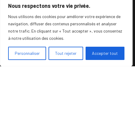
Nous respectons votre vie privée.
Nous contacter
Nous utilisons des cookies pour améliorer votre expérience de
navigation, diffuser des contenus personnalisés et analyser
Politique de confidentialité
notre trafic. En cliquant sur « Tout accepter », vous consentez
à notre utilisation des cookies.
Mentions légales
Personnaliser
Tout rejeter
Accepter tout
MobiFactory
1, place Jules Ferry
69006 Lyon
Téléphone : Contact via email
Mail :
contact@mobifactory.fr