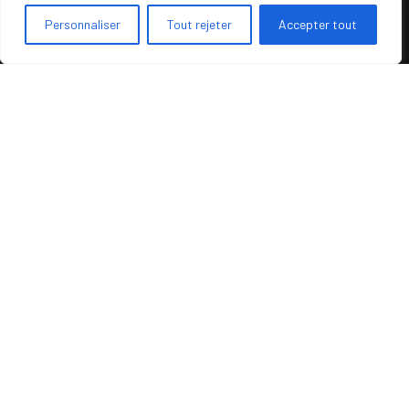
Nous contacter
Personnaliser
Tout rejeter
Accepter tout
Politique de confidentialité
Mentions légales
MobiFactory
1, place Jules Ferry
69006 Lyon
Téléphone : Contact via email
Mail :
contact@mobifactory.fr